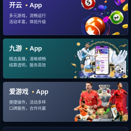
大战，斗牛军团西班牙对阵德意志战车这小组赛第一
轮的比赛中，德国队以12的比分爆冷输给了日本队，
而西班牙则是以70的比分大胜哥斯达黎加因此，本场
比赛之前，球迷朋友们纷纷表示看来西班牙队要送德
国队回家了#65。
3、欧洲杯第一轮赛程于2024年6月14日至17日进