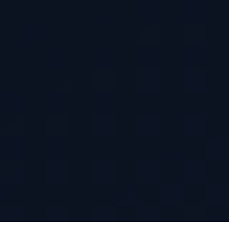
新星以爆发力冲击对手，同
固的防守体系屡次化解强敌
时保持高...
攻势，其战...
世界杯比赛赛程-世界杯热度飙升，葡萄牙新星迎大考
世界杯热门推荐-土耳其提速定位球或成八强战变数
针对世界杯期间葡萄牙队的
土耳其队正紧抓定位球战术
热度攀升，本届赛事中葡萄
进行特训，这或许将成为八
牙年轻一代球员无疑迎来了
强战中最致命的变数，星月
职业生涯中的重大考验，随
军团训练场上“磨刀霍霍”，
着赛事升温，世界足坛的聚
重点演练了角球与任意球的
光灯聚焦...
跑位配...
友情链接：