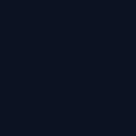
12、瑞士小组赛1胜2平积5分，以小组第二身份
出线，防守稳健是其优势韩国需依赖其他小组结果若
末轮战胜葡萄牙且加纳输球，同时韩国净胜球超过加
纳，则可能以小组第二晋级若乌拉圭未大胜加纳，韩
国亦有通过净胜球逆袭的可能未晋级强队分析德国队
连续两届无缘16强2022年卡塔尔世界杯中，德国。
13、2014年世界杯德国赛程如下小组赛阶段6月
17日0点德国对阵葡萄牙，比分是40，德国队取得开
门红6月22日3点德国迎战加纳，双方展开激烈对决，