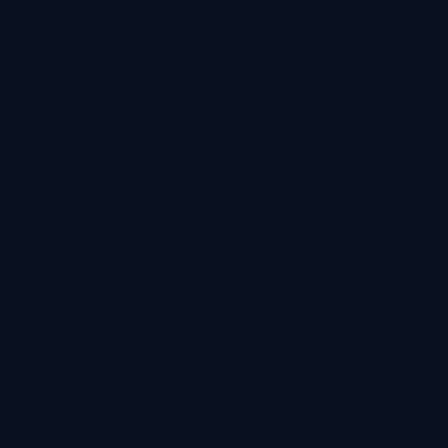
5、比赛结果与影响比赛结果德国队02负于韩国
队，小组赛出局，这是德国队历史上首次在小组赛阶
段出局。
6、于是这个动漫就成为了预言的漫画，一时间足
球小队的表情包在互联网上疯传，成为了今年最大的
预言家日本21击败德国 11月23日，2022年卡塔尔世
界杯小组赛E组比赛打响，首场德国队对阵日本队的比
赛堪称焦点之战先入1球的德国队遭遇逆转，最终以1
比2不敌日本队日本队在先失一球的情况下，下半场。
7、卢卡·莫德里奇克罗地亚最佳年轻球员基利安·
姆巴佩法国总结2018年世界杯小组赛阶段冷门频出，
传统强队如德国阿根廷巴西均遭遇挑战，而克罗地亚
比利时等中游球队凭借整体性表现脱颖而出分组抽签