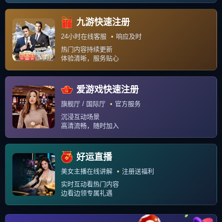
小组赛临近，德国队赛程安排成为焦点，作为东道主，德
国队首战将于6月15日凌晨对阵苏格兰，随后在6月20日
迎战匈牙利，并于6月24日与瑞士进行小组末轮较量，目
前球队已完成集结并展开备战，力争利用主场之利争取佳
绩。
1、阿尔及利亚21联邦德国在小组赛阶段，阿尔及
利亚队与赛前极端狂妄的联邦德国队相遇阿尔及利亚
队凭借出色的发挥，以21的比分爆冷战胜联邦德国队
然而，联邦德国队后续通过与奥地利打默契球才得以
小组出线，这一事件也引发了
世界杯竞猜入口
广泛的
争议和批评第二阶段分组赛意大利32巴西，金童罗西
帽子戏法在第二阶段分组赛中，意大利。
2、在北京时间的11月28号凌晨3点，E组第二轮
的比赛即将来临，这将会是
世界杯投注推荐
一场焦点