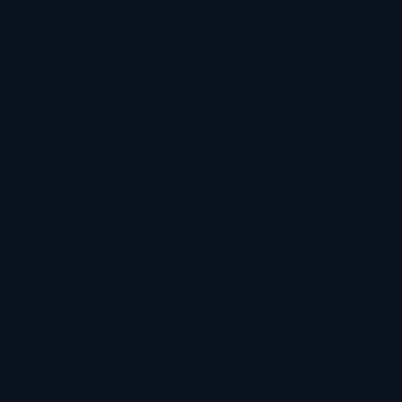
法伦球场争夺一个决赛名额紧接着，7月6日晚上11
点，另一场半决赛将在慕尼黑安联球场进行，由另一
组小组。
11、欧洲杯赛程表如下8月27日进行小组抽签，
抽签完成之后，开始小组赛，小组赛的第1轮举行的时
间是9月15，16日，小组赛第2轮的举行时间是9月
29，30日，小组赛第3轮的时间2022年10月20，21
日，小组赛第4轮的时间是11月2024欧洲杯赛程时间
表如下2024年德国欧洲杯赛程正式揭晓，慕尼黑安联
球场成为揭幕战。