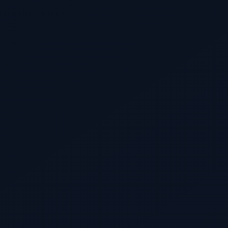
速成为外界关注的焦点，尽
为亚洲劲旅，队内多名核心
管年纪尚轻，他已展现出超
球员的伤情牵动战局走向，
龄的沉...
据悉，...
世界杯比赛赛程-乌拉圭年轻防线稳中求变，新体系初显成效
世界杯买球入口-韩国行孙兴慜引爆话题热浪 世界杯前哨观察聚焦美国队突围悬念
在近期的国家队赛事中，乌
在卡塔尔世界杯赛程观察
拉圭队展现出了显著的防守
中，韩国队长孙兴慜的恢复
体系调整，球队不再单纯依
状况与美国队的年轻化冲击
赖老将的经验，转而构建更
力成为赛前热议焦点，孙兴
具压迫感与弹性的防线，整
慜面部手术后佩戴面具出战
体协防与...
的可能性，...
友情链接：