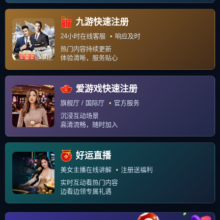
发布时间：2026-07-06 点击：55次
布鲁诺·费尔南德斯正以核心身份重塑葡萄牙的
世界杯买球
投注平台
攻防体系，将球队从传统的依赖边路打法，转向
更具层次感的中路渗透与高位压迫，这一变革虽提升了控
场能力，却也暴露出防线在转换瞬间的空档，世预赛晋级
之路因此暗藏变数：面对密集防守时，B费的高风险直塞
可能成为被反击的起点；而在对抗强敌时，中场硬度不足
的短板或会放大，葡萄牙的出线看似无虞，但体系转型期
的阵痛，正让他
世界杯分析平台
们的晋级前景充满不确定
性。
经历了一个高开低走的欧洲杯之旅后，葡萄牙国
家队正试图在2026年美加墨世界杯的预选赛征程中，
重新证明自己的冠军潜力，新任主帅罗伯特·马丁内斯
面临的，不再仅仅是
World Cup betting tips
球星堆
砌的甜蜜烦恼，而是一个更为深刻和紧迫的战术课