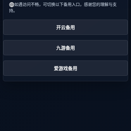
马丁内斯战术革新的核心，正是围绕“B费- B席”这
个双核驱动来进行精细化的调度，不同于过往有时依
靠简单直传或边路单点爆破，现在的葡萄牙队更强调
通过中场的连续传递和交叉换位来撕开对手防线。
一
个显著的变化是，B费被赋予了更深、更自由的回撤接
球权，而B席则更多地在右肋部和禁区前沿游弋接应。