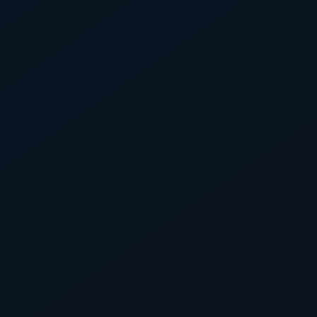
仗开始。
标签：
B费
葡萄牙世预赛
上一篇：世界杯押注资讯-格列兹曼稳定发挥，英格兰队左右战局
下一篇：世界杯买球网站-伤病潮重创欧陆列强，奥地利残阵搅动争冠格局
2026世界杯赛事-多纳鲁马黑马光环笼罩，比利时队小组赛前景备受瞩目
世界杯冷门预测-2026世界杯伤病潮来袭，韩国队拉响警报
多纳鲁马无疑是本届赛事门
2026世界杯前夕，伤病阴
将位置上的一匹“黑马”，其
影持续笼罩各参赛队，韩国
稳健的发挥与巨大的潜力迅
队的情况尤为引人关注，作